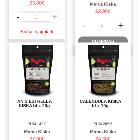
$3,800
Marca Kiska
$3,900
-
+
-
+
Producto agotado
COMPRAR
ANIS ESTRELLA
CALENDULA KISKA
KISKA bl x 20g
bl x 10g
PUM 142.8
PUM 285.6
Marca Kiska
Marca Kiska
$7,000
$4,300