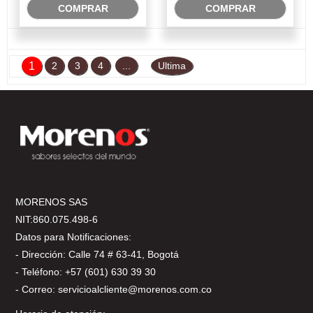
COMPRAR
COMPRAR
1
2
3
4
...
Ultima
MORENOS SAS
NIT:860.075.498-6
Datos para Notificaciones:
- Dirección: Calle 74 # 63-41, Bogotá
- Teléfono: +57 (601) 630 39 30
- Correo: servicioalcliente@morenos.com.co