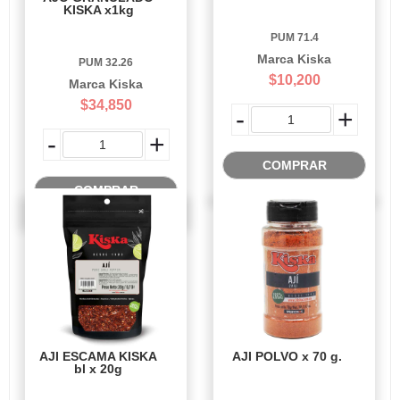
KISKA x1kg
PUM 71.4
Marca Kiska
PUM 32.26
$10,200
Marca Kiska
$34,850
-
+
-
+
COMPRAR
COMPRAR
AJI ESCAMA KISKA
AJI POLVO x 70 g.
bl x 20g