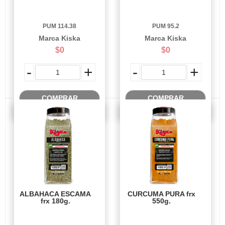
PUM 114.38
PUM 95.2
Marca Kiska
Marca Kiska
$0
$0
-
+
-
+
COMPRAR
COMPRAR
ALBAHACA ESCAMA
CURCUMA PURA frx
frx 180g.
550g.