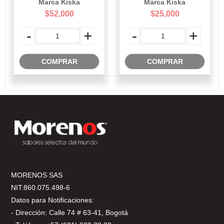
Marca Kiska
Marca Kiska
$52,000
$25,000
-
+
-
+
COMPRAR
COMPRAR
MORENOS SAS
NIT:860.075.498-6
Datos para Notificaciones:
- Dirección: Calle 74 # 63-41, Bogotá