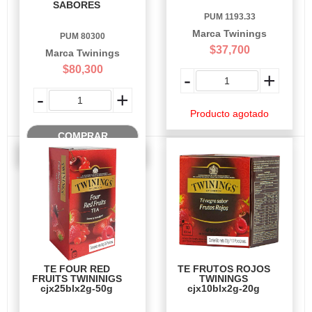
SABORES
PUM 1193.33
Marca Twinings
PUM 80300
$37,700
Marca Twinings
$80,300
-
+
-
+
Producto agotado
COMPRAR
TE FOUR RED
TE FRUTOS ROJOS
FRUITS TWININIGS
TWININGS
cjx25blx2g-50g
cjx10blx2g-20g