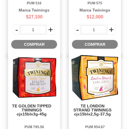
PUM 516
PUM 575
Marca Twinings
Marca Twinings
$27,100
$12,000
-
+
-
+
COMPRAR
COMPRAR
TE GOLDEN TIPPED
TE LONDON
TWININGS
STRAND TWININGS
cjx15blx3g-45g
cjx15blx2,5g-37,5g
PUM 795.56
PUM 954.67