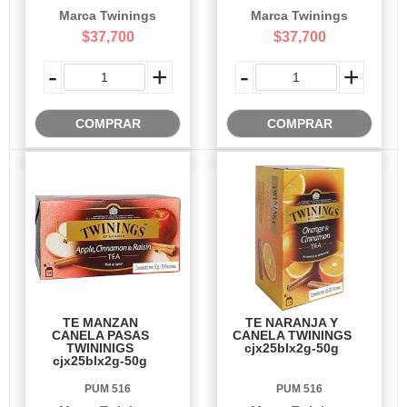
Marca Twinings
Marca Twinings
$37,700
$37,700
-
+
-
+
COMPRAR
COMPRAR
TE MANZAN
TE NARANJA Y
CANELA PASAS
CANELA TWININGS
TWININIGS
cjx25blx2g-50g
cjx25blx2g-50g
PUM 516
PUM 516