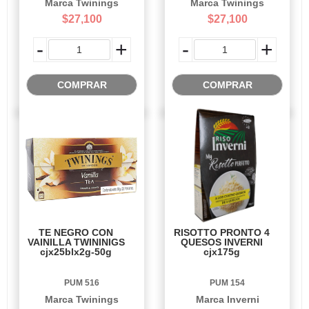
Marca Twinings
Marca Twinings
$27,100
$27,100
-
+
-
+
COMPRAR
COMPRAR
TE NEGRO CON
RISOTTO PRONTO 4
VAINILLA TWININIGS
QUESOS INVERNI
cjx25blx2g-50g
cjx175g
PUM 516
PUM 154
Marca Twinings
Marca Inverni