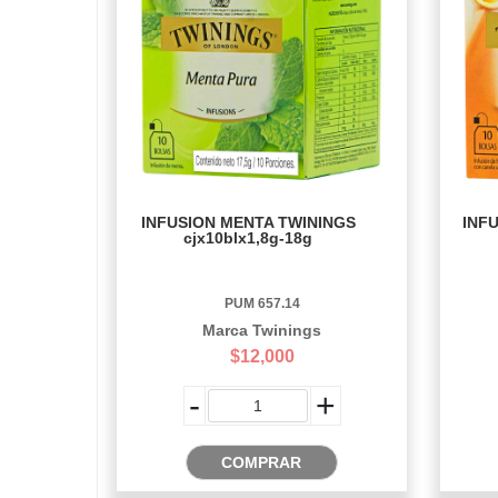
INFUSION MENTA TWININGS
INF
cjx10blx1,8g-18g
PUM 657.14
Marca Twinings
$12,000
-
+
COMPRAR