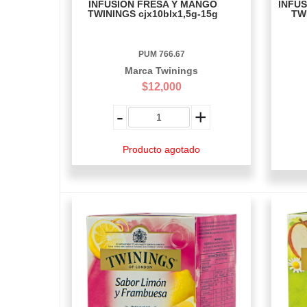
INFUSION FRESA Y MANGO
INFUS
TWININGS cjx10blx1,5g-15g
TW
PUM 766.67
Marca Twinings
$12,000
-
+
Producto agotado