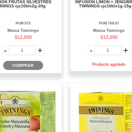
ION FRUTAS SILVESTRES
INFUSION LIMÓN + JENGIB
ININGS cjx10blx2g-20g
TWININGS cjx10blx1g-15g
PUM 575
PUM 766.67
Marca Twinings
Marca Twinings
$12,000
$12,000
-
+
-
+
Producto agotado
COMPRAR