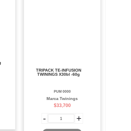
g
TRIPACK TE-INFUSION
TWININGS X30bl -60g
PUM 0000
Marca Twinings
$33,700
-
+