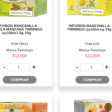
NFUSION MANZANILLA
INFUSION MANZANILLA
LA MANZANA TWININGS
TWININGS cjx10blx1g-15g
cjx10blx1,5g-15g
PUM 766.67
PUM 1150
Marca Twinings
Marca Twinings
$12,000
$12,000
-
+
-
+
COMPRAR
COMPRAR