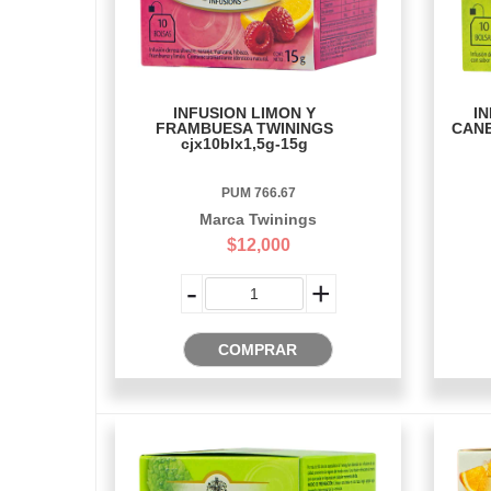
INFUSION LIMON Y
I
FRAMBUESA TWININGS
CANE
cjx10blx1,5g-15g
PUM 766.67
Marca Twinings
$12,000
-
+
COMPRAR