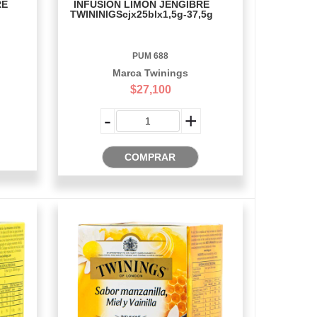
RE
INFUSION LIMON JENGIBRE
TWININIGScjx25blx1,5g-37,5g
PUM 688
Marca Twinings
$27,100
-
+
COMPRAR