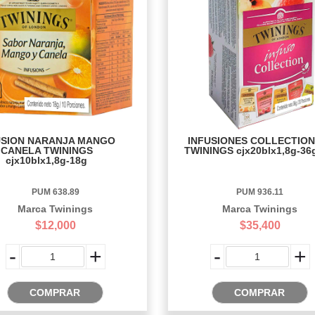
USION NARANJA MANGO
INFUSIONES COLLECTION
CANELA TWININGS
TWININGS cjx20blx1,8g-36
cjx10blx1,8g-18g
PUM 638.89
PUM 936.11
Marca Twinings
Marca Twinings
$12,000
$35,400
-
+
-
+
COMPRAR
COMPRAR