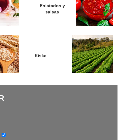
Enlatados y
salsas
Kiska
R
s