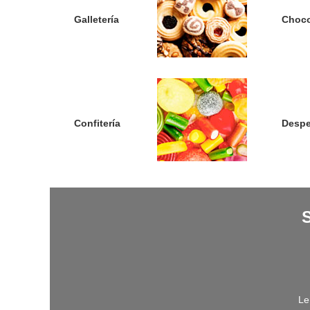
Galletería
Choco
Confitería
Desp
Le