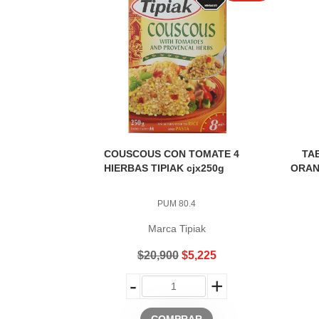
COUSCOUS CON TOMATE 4
TA
HIERBAS TIPIAK cjx250g
ORAN
PUM 80.4
Marca Tipiak
$20,900
$5,225
-
+