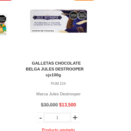
GALLETAS CHOCOLATE
CHOCO
BELGA JULES DESTROOPER
SURTIDOS
cjx100g
PUM 224
Marca Jules Destrooper
$30,000
$13,500
$31
-
+
-
Producto agotado
Pro