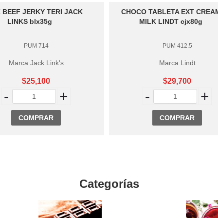
 BEEF JERKY TERI JACK
CHOCO TABLETA EXT CREA
LINKS blx35g
MILK LINDT cjx80g
PUM 714
PUM 412.5
Marca Jack Link's
Marca Lindt
$25,100
$29,700
-
+
-
+
COMPRAR
COMPRAR
Categorías