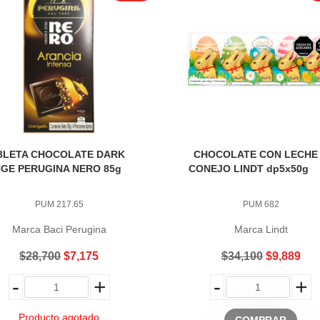
BLETA CHOCOLATE DARK
CHOCOLATE CON LECHE
GE PERUGINA NERO 85g
CONEJO LINDT dp5x50g
PUM 217.65
PUM 682
Marca Baci Perugina
Marca Lindt
$28,700
$7,175
$34,100
$9,889
-
+
-
+
Producto agotado