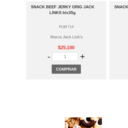
ENSO
SNACK BEEF JERKY ORIG JACK
SNACK
LINKS blx35g
PUM 714
Marca Jack Link's
$25,100
+
-
+
COMPRAR