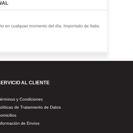
NAL
to en cualquier momento del día. Importado de Italia.
SERVICIO AL CLIENTE
érminos y Condiciones
olíticas de Tratamiento de Datos
omicilios
nformación de Envíos