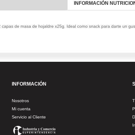
INFORMACIÓN NUTRICIO
92 capas de masa de hojaldre x25g. Ideal como snack para darte un gus
INFORMACIÓN
Nosotros
T
Mi cuenta
P
Servicio al Cliente
D
I