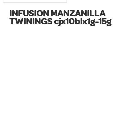
INFUSION MANZANILLA
TWININGS cjx10blx1g-15g