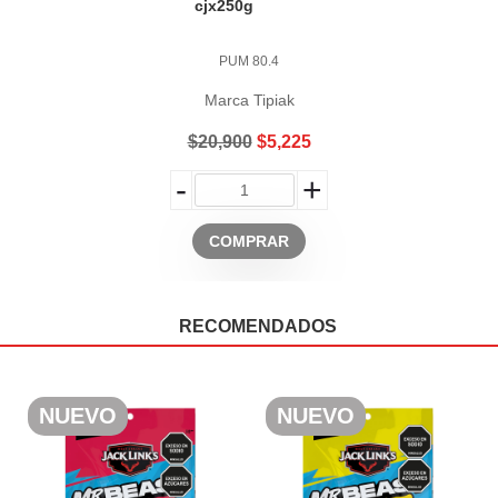
cjx250g
PUM 80.4
Marca Tipiak
$20,900
$5,225
-
+
COMPRAR
RECOMENDADOS
NUEVO
NUEVO